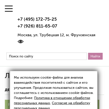
+7 (495) 172-75-25
+7 (926) 811-65-07
Москва, ул. Трубецкая 12, м. Фрунзенская
Лечение розацеа
Мы используем cookie-файлы для анализа
взаимодействия посетителей с сайтом и его
улучшения. Продолжая пользоваться сайтом, вы
ДЕРМАТОЛОГИЯ
ЛЕЧЕНИЕ РОЗАЦЕА
соглашаетесь с использованием cookie-файлов.
Подробнее:
Политика в отношении обработки
персональных данных
,
Согласие на обработку
Розацеа
Причины
Симптомы
Формы
персональных данных
.