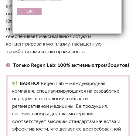
аутологичной тромбоцитарной плазмы (PRP),
OK
полученной из собственной крови пациента.
Ключевое преимущество – специальная система
пробирок с сепарирующим гелем, который
обеспечивает максимально чистую и
концентрированную плазму, насыщенную
тромбоцитами и факторами роста.
Только Regen Lab: 100% активных тромбоцитов!
ВАЖНО!
Regen Lab – международная
компания, специализирующаяся на разработке
передовых технологий в области
регенеративной медицины. Ее продукция,
включая наборы для плазмотерапии,
соответствует высоким стандартам качества и
эффективности, что делает ее востребованной