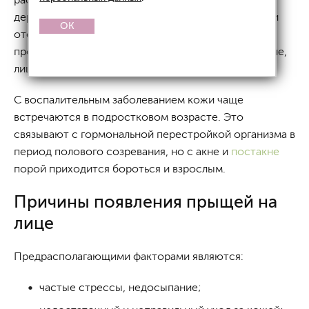
дерматологам, доставляющая немало проблем при
OK
отсутствии лечения или его неправильном
проведении. Чаще всего угри проявляются на спине,
лице и в области грудной клетки.
С воспалительным заболеванием кожи чаще
встречаются в подростковом возрасте. Это
связывают с гормональной перестройкой организма в
период полового созревания, но с акне и
постакне
порой приходится бороться и взрослым.
Причины появления прыщей на
лице
Предрасполагающими факторами являются:
частые стрессы, недосыпание;