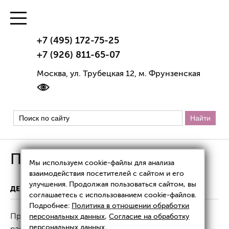
+7 (495) 172-75-25
+7 (926) 811-65-07
Москва, ул. Трубецкая 12, м. Фрунзенская
Прыщи на лице
Мы используем cookie-файлы для анализа
взаимодействия посетителей с сайтом и его
улучшения. Продолжая пользоваться сайтом, вы
ДЕРМАТОЛОГИЯ
ПРЫЩИ НА ЛИЦЕ
соглашаетесь с использованием cookie-файлов.
Подробнее:
Политика в отношении обработки
Прыщи на лице (угревая сыпь или
акне
) –
персональных данных
,
Согласие на обработку
персональных данных
.
распространенная причина обращения к