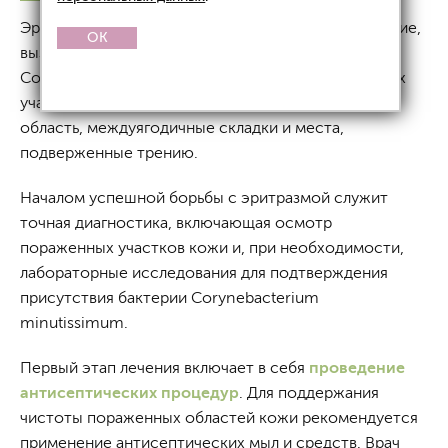
Эритразма представляет собой кожное заболевание,
OK
вызванное активным размножением бактерии
Corynebacterium minutissimum в теплых и влажных
участках кожи. Чаще всего поражаются паховая
область, междуягодичные складки и места,
подверженные трению.
Началом успешной борьбы с эритразмой служит
точная диагностика, включающая осмотр
пораженных участков кожи и, при необходимости,
лабораторные исследования для подтверждения
присутствия бактерии Corynebacterium
minutissimum.
Первый этап лечения включает в себя
проведение
антисептических процедур
. Для поддержания
чистоты пораженных областей кожи рекомендуется
применение антисептических мыл и средств. Врач