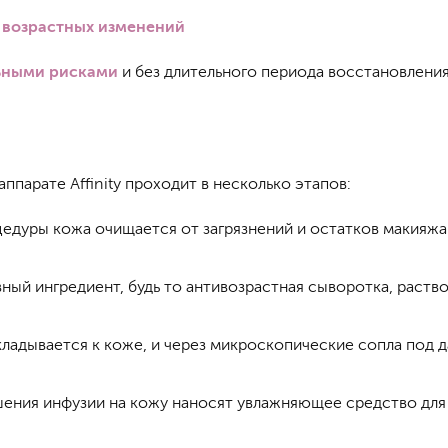
и
возрастных изменений
ьными рисками
и без длительного периода восстановлени
парате Affinity проходит в несколько этапов:
цедуры кожа очищается от загрязнений и остатков макияжа
ный ингредиент, будь то антивозрастная сыворотка, раство
рикладывается к коже, и через микроскопические сопла под
шения инфузии на кожу наносят увлажняющее средство дл