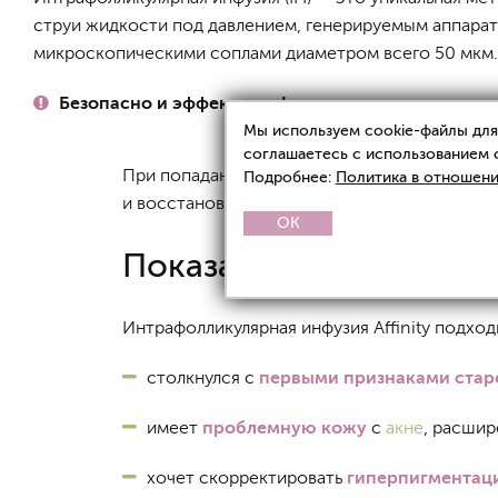
струи жидкости под давлением, генерируемым аппара
микроскопическими соплами диаметром всего 50 мкм. 
Безопасно и эффективно!
Мы используем cookie-файлы для 
соглашаетесь с использованием 
При попадании раствора в поры запускаетс
Подробнее:
Политика в отношени
и восстановлению кожи. Этот метод идеаль
OK
Показания
Интрафолликулярная инфузия Affinity подход
столкнулся с
первыми признаками стар
имеет
проблемную кожу
с
акне
, расши
хочет скорректировать
гиперпигментац