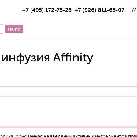
+7 (495) 172-75-25
+7 (926) 811-65-07
М
нфузия Affinity
етодика, основанная на введении активных ингредиентов пр