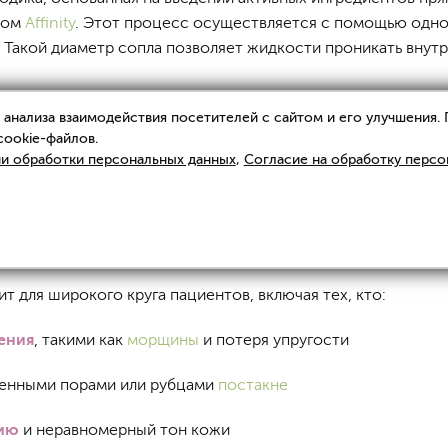
том
Affinity
. Этот процесс осуществляется с помощью одно
Такой диаметр сопла позволяет жидкости проникать внутр
анализа взаимодействия посетителей с сайтом и его улучшения.
cookie-файлов.
я естественный процесс регенерации, активизируются защ
и обработки персональных данных
,
Согласие на обработку персо
но подходит для пациентов, которые ищут безболезненны
ит для широкого круга пациентов, включая тех, кто:
ения
, такими как
морщины
и потеря упругости
ренными порами или рубцами
постакне
ию
и неравномерный тон кожи