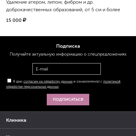
Удаление атером, липом, фибром и др.
доброкачественных образований, от 5 см и более
15 000
Подписка
Получайте актуальную
информацию
о спецпредложениях
Я даю
согласие на обработку данных
и ознакомлен(а) с
политикой
обработки персональных данных
.
ПОДПИСАТЬСЯ
Клиника