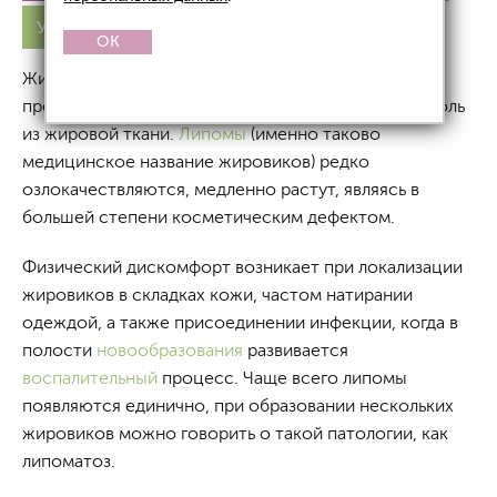
Удаление
OK
Жировик – мягкая подкожная
шишка
,
представляющая собой доброкачественную опухоль
из жировой ткани.
Липомы
(именно таково
медицинское название жировиков) редко
озлокачествляются, медленно растут, являясь в
большей степени косметическим дефектом.
Физический дискомфорт возникает при локализации
жировиков в складках кожи, частом натирании
одеждой, а также присоединении инфекции, когда в
полости
новообразования
развивается
воспалительный
процесс. Чаще всего липомы
появляются единично, при образовании нескольких
жировиков можно говорить о такой патологии, как
липоматоз.