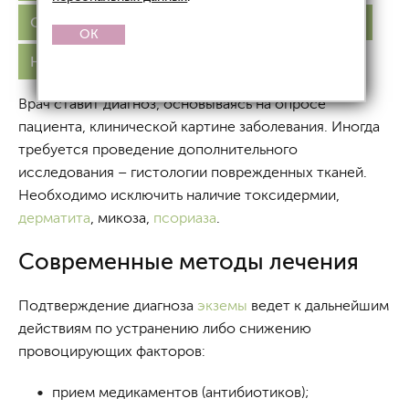
Себорейная
Сухая
На ногах
На руках
OK
На стопах
Лечение
Врач ставит диагноз, основываясь на опросе
пациента, клинической картине заболевания. Иногда
требуется проведение дополнительного
исследования – гистологии поврежденных тканей.
Необходимо исключить наличие токсидермии,
дерматита
, микоза,
псориаза
.
Современные методы лечения
Подтверждение диагноза
экземы
ведет к дальнейшим
действиям по устранению либо снижению
провоцирующих факторов:
прием медикаментов (антибиотиков);