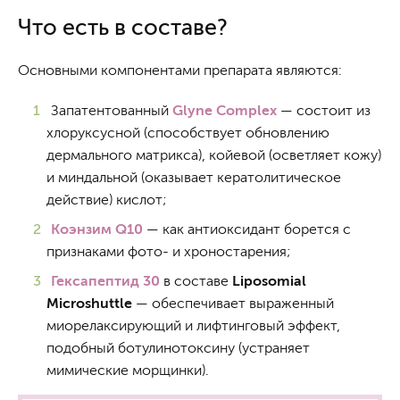
Что есть в составе?
Основными компонентами препарата являются:
Запатентованный
Glyne Complex
— состоит из
хлоруксусной (способствует обновлению
дермального матрикса), койевой (осветляет кожу)
и миндальной (оказывает кератолитическое
действие) кислот;
Коэнзим Q10
— как антиоксидант борется с
признаками фото- и хроностарения;
Гексапептид 30
в составе
Liposomial
Microshuttle
— обеспечивает выраженный
миорелаксирующий и лифтинговый эффект,
подобный ботулинотоксину (устраняет
мимические морщинки).