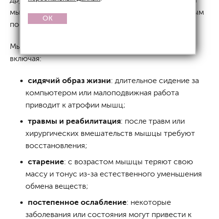
мышц. Ослабленные мышцы приводят к неприятным
OK
последствиям для вашего здоровья и внешности.
Мышцы могут ослабеть по многим причинам,
включая:
сидячий образ жизни
: длительное сидение за
компьютером или малоподвижная работа
приводит к атрофии мышц;
травмы и реабилитация
: после травм или
хирургических вмешательств мышцы требуют
восстановления;
старение
: с возрастом мышцы теряют свою
массу и тонус из-за естественного уменьшения
обмена веществ;
постепенное ослабление
: некоторые
заболевания или состояния могут привести к