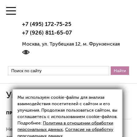
+7 (495) 172-75-25
+7 (926) 811-65-07
Москва, ул. Трубецкая 12, м. Фрунзенская
Укрепление мышц
Мы используем cookie-файлы для анализа
взаимодействия посетителей с сайтом и его
улучшения. Продолжая пользоваться сайтом, вы
ПРОБЛЕМЫ И РЕШЕНИЯ
УКРЕПЛЕНИЕ МЫШЦ
соглашаетесь с использованием cookie-файлов.
Подробнее:
Политика в отношении обработки
Неправильный образ жизни, травмы и множество
персональных данных
,
Согласие на обработку
персональных данных
.
других факторов могут стать причиной ослабления