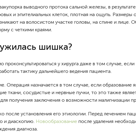
акупорка выводного протока сальной железы, в результате 
овых и эпителиальных клеток, плотная на ощупь. Размеры 
никают на волосистом участке головы, на спине и лице. 
рму с четкими краями.
ружилась шишка?
 проконсультироваться у хирурга даже в том случае, есл
работать тактику дальнейшего ведения пациента.
е. Операция назначается в том случае, если образование 
ие ткани, сосудистые и нервные пучки, то это также явля
для получения заключения о возможности малигнизации п
о после установления его этиологии. Перед лечением пац
ю и диаскопию.
Новообразование
после удаления необходи
ждения диагноза.