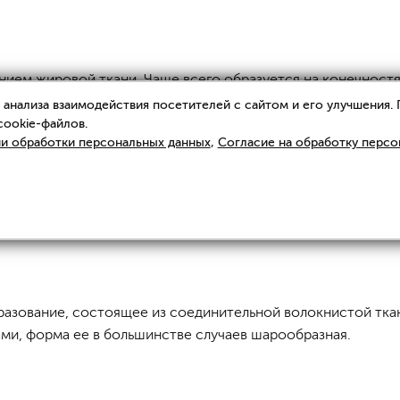
ием жировой ткани. Чаще всего образуется на конечностях
тся жировой тканью.
анализа взаимодействия посетителей с сайтом и его улучшения.
cookie-файлов.
только в жировой прослойке. Размером могут быть до неск
и обработки персональных данных
,
Согласие на обработку персо
 может появляться из-за сдавления нервных окончаний.
 на то, что она очень редко озлокачествляется и являетс
иваться и инфицироваться окружающие ткани.
азование, состоящее из соединительной волокнистой ткани
дами, форма ее в большинстве случаев шарообразная.