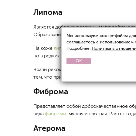
Липома
Является доброкачественным новообразован
Образование мягкое, его содержимое являе
Мы используем cookie-файлы для 
соглашаетесь с использованием 
На коже
липомы
не растут, они появляются 
Подробнее:
Политика в отношени
но в редких случаях при быстром росте боль
OK
Врачи рекомендуют удалять липому несмотря
тем, что при ее быстром росте могут сдавл
Фиброма
Представляет собой доброкачественное обр
вида
фибромы
: мягкая и плотная. Растет го
Атерома