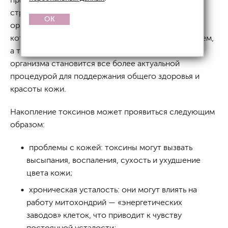
стресс, может привести к накоплению токсинов в
OK
организме. Токсины — это вредные вещества,
которые могут повлиять на работу органов и систем,
а также отразиться на внешности. Детоксикация
организма становится все более актуальной
процедурой для поддержания общего здоровья и
красоты кожи.
Накопление токсинов может проявиться следующим
образом:
проблемы с кожей: токсины могут вызвать
высыпания, воспаления, сухость и ухудшение
цвета кожи;
хроническая усталость: они могут влиять на
работу митохондрий — «энергетических
заводов» клеток, что приводит к чувству
постоянной усталости;