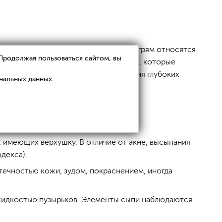
и элементов). К невоспалительным угрям относятся
 Продолжая пользоваться сайтом, вы
азованию папулезных угрей (
прыщей
), которые
тоятельно, однако после исчезновения глубоких
нальных данных
.
жи.
, имеющих верхушку. В отличие от акне, высыпания
декса).
течностью кожи, зудом, покраснением, иногда
х жидкостью пузырьков. Элементы сыпи наблюдаются