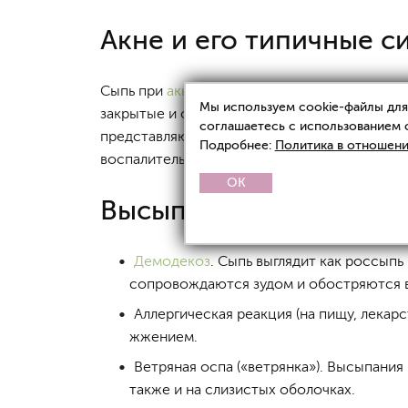
Акне и его типичные 
Сыпь при
акне
отличается полиморфизмом (э
Мы используем cookie-файлы для 
закрытые и открытые комедоны или черные т
соглашаетесь с использованием 
представляют собой округлые папулы розово
Подробнее:
Политика в отношени
воспалительных очагов остаются
рубцы
и пи
OK
Высыпания при других
Демодекоз
. Сыпь выглядит как россыпь
сопровождаются зудом и обостряются в 
Аллергическая реакция (на пищу, лекар
жжением.
Ветряная оспа («ветрянка»). Высыпани
также и на слизистых оболочках.