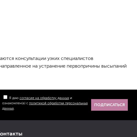
чаются консультации узких специалистов
е, направленное на устранение первопричины высыпаний
Я даю
согласие на обработку данных
и
ознакомлен(а) с
политикой обработки персональных
ПОДПИСАТЬСЯ
данных
.
Контакты