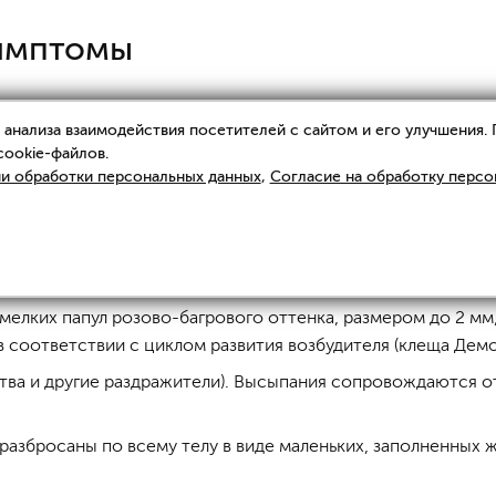
симптомы
то значит, что высыпания представлены несколькими видам
анализа взаимодействия посетителей с сайтом и его улучшения.
очки. Развитие воспалительного процесса дает начало обр
cookie-файлов.
го цвета до 5-6 мм в диаметре. Они рассасываются самос
и обработки персональных данных
,
Согласие на обработку персо
гментация, которые значительно ухудшают внешний вид ко
 заболеваниях
 мелких папул розово-багрового оттенка, размером до 2 мм
соответствии с циклом развития возбудителя (клеща Демо
ства и другие раздражители). Высыпания сопровождаются о
я разбросаны по всему телу в виде маленьких, заполненны