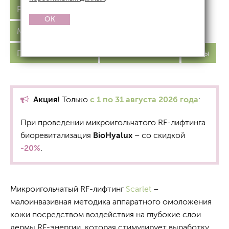
Радиочастотный RF-лифтинг
Fractora
OK
Morpheus
Scarlet
Volnewmer
Противопоказания
Фото до и после
Цены
Акция!
Только
с 1 по 31 августа 2026 года
:
При проведении микроигольчатого RF-лифтинга
биоревитализация
BioHyalux
– со скидкой
-20%
.
Микроигольчатый RF-лифтинг
Scarlet
–
малоинвазивная методика аппаратного омоложения
кожи посредством воздействия на глубокие слои
дермы RF-энергии, которая стимулирует выработку