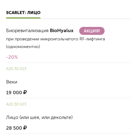
SCARLET: ЛИЦО
Биоревитализация
BioHyalux
АКЦИЯ!
при проведении микроигольчатого RF-лифтинга
(одномоментно)
-20%
A20.30.023
Веки
19 000
A20.30.023
Лицо (или шея, или декольте)
28 500