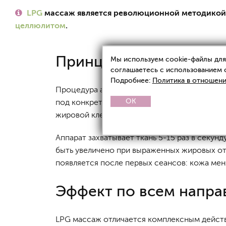
LPG
массаж является революционной методикой 
целлюлитом
.
Принцип действия уст
Мы используем cookie-файлы для 
соглашаетесь с использованием 
Подробнее:
Политика в отношени
Процедура атравматична и безопасна, пров
OK
под конкретные потребности пациентов. Во
жировой клетчаткой.
Аппарат захватывает ткань 5-15 раз в секун
быть увеличено при выраженных жировых от
появляется после первых сеансов: кожа меня
Эффект по всем напра
LPG массаж отличается комплексным действи