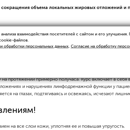
сокращения объема локальных жировых отложений и п
ановки LPG
анализа взаимодействия посетителей с сайтом и его улучшения.
cookie-файлов.
и обработки персональных данных
,
Согласие на обработку персо
одится при помощи специального оборудования с "умными
здействие происходит при помощи вакуумного аспирацион
ду на протяжении примерно получаса. Курс включает в себя 
ложениях и нарушениях лимфодренажной функции у пациен
ется на глазах, подтягиваясь и освежаясь, исчезают лишни
влениям!
ем на все слои кожи, уплотняя ее и повышая упругость.