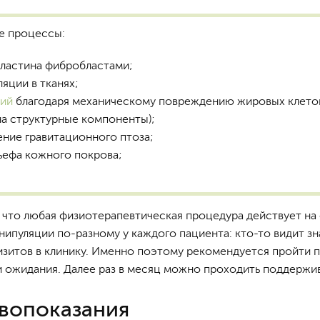
е процессы:
эластина фибробластами;
яции в тканях;
ний
благодаря механическому повреждению жировых клето
на структурные компоненты);
ние гравитационного птоза;
льефа кожного покрова;
 что любая физиотерапевтическая процедура действует на
ипуляции по-разному у каждого пациента: кто-то видит з
изитов в клинику. Именно поэтому рекомендуется пройти п
ши ожидания. Далее раз в месяц можно проходить поддерж
вопоказания