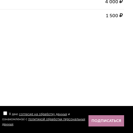
4 000
1 500
Я даю
согласие на обработку данных
и
ознакомлен(а) с
политикой обработки персональных
ПОДПИСАТЬСЯ
данных
.