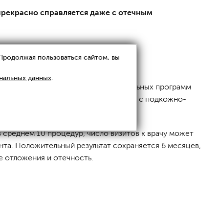
рекрасно справляется даже с отечным
 Продолжая пользоваться сайтом, вы
нальных данных
.
" настройками и множеством специальных программ
ного захвата кожной складки вместе с подкожно-
в среднем 10 процедур, число визитов к врачу может
та. Положительный результат сохраняется 6 месяцев,
е отложения и отечность.