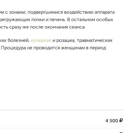
ии с зонами, подвергшимися воздействию аппарата
перегружающих почки и печень. В остальном особых
сть сразу же после окончания сеанса.
ких болезней,
куперозе
и розацеа, травматических
в. Процедура не проводится женщинам в период
4 500