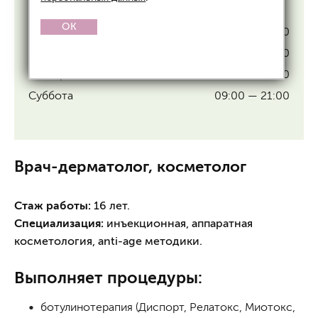
График работы
OK
Понедельник
09:00 — 21:00
Среда
09:00 — 21:00
Четверг
09:00 — 21:00
Суббота
09:00 — 21:00
Врач-дерматолог, косметолог
Стаж работы:
16 лет.
Специализация:
инъекционная, аппаратная
косметология, anti-age методики.
Выполняет процедуры:
ботулинотерапия (Диспорт, Релатокс, Миотокс,