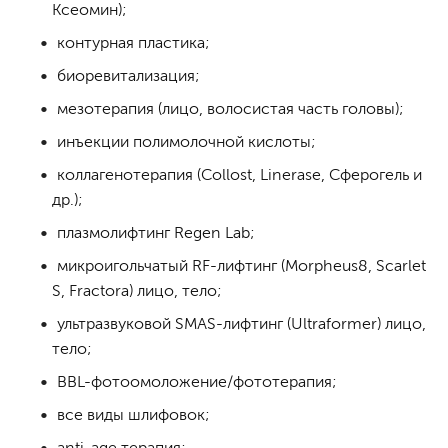
Ксеомин);
контурная пластика;
биоревитализация;
мезотерапия (лицо, волосистая часть головы);
инъекции полимолочной кислоты;
коллагенотерапия (Collost, Linerase, Сферогель и
др.);
плазмолифтинг Regen Lab;
микроигольчатый RF-лифтинг (Morpheus8, Scarlet
S, Fractora) лицо, тело;
ультразвуковой SMAS-лифтинг (Ultraformer) лицо,
тело;
BBL-фотоомоложение/фототерапия;
все виды шлифовок;
anti-age терапия;