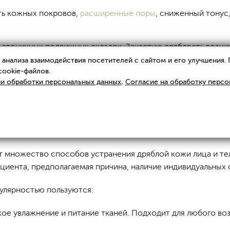
ть кожных покровов,
расширенные поры
, сниженный тонус
е атоничных подвижных складок. Зачастую дряблость возник
ать:
анализа взаимодействия посетителей с сайтом и его улучшения.
cookie-файлов.
и обработки персональных данных
,
Согласие на обработку персо
вых лучей.
т множество способов устранения дряблой кожи лица и т
ациента, предполагаемая причина, наличие индивидуальных
улярностью пользуются:
окое увлажнение и питание тканей. Подходит для любого во