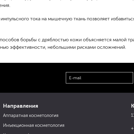
ения.
 импульсного тока на мышечную ткань позволяет избавитьс
пособов борьбы с дряблостью кожи объясняется малой тр
енью эффективности, небольшими рисками осложнений.
Направления
1
Аппаратная косметология
Инъекционная косметология
+