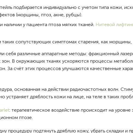
тейль подбирается индивидуально с учетом типа кожи, исх
ектов (морщины, птоз, акне, рубцы).
 наличии у пациента птоза мягких тканей.
Нитевой лифтин
и таких сопутствующих симптомах старения, как морщины, 
ли себя различные аппаратные методы: фракционный лазе
 зон. В окружающих тканях ускоряются процессы метабол
он. За счёт этих процессов улучшаются качественные хара
ура, основанная на действии радиочастотных волн. Стимул
 устраняет дряблость кожи на лице, на теле в таких пробле
arlet
: терапевтическое воздействие происходит на уровне
ционном птозе.
дну процедуру подтянуть дряблую кожу, убрать складки и п