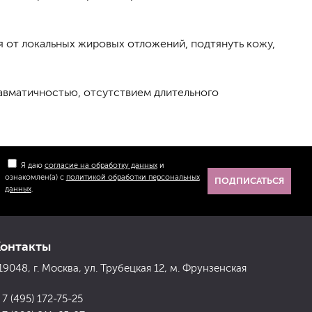
я от локальных жировых отложений, подтянуть кожу,
авматичностью, отсутствием длительного
Я даю
согласие на обработку данных
и
ознакомлен(а) с
политикой обработки персональных
ПОДПИСАТЬСЯ
данных
.
Контакты
19048, г. Москва, ул. Трубецкая 12, м. Фрунзенская
 7 (495) 172-75-25