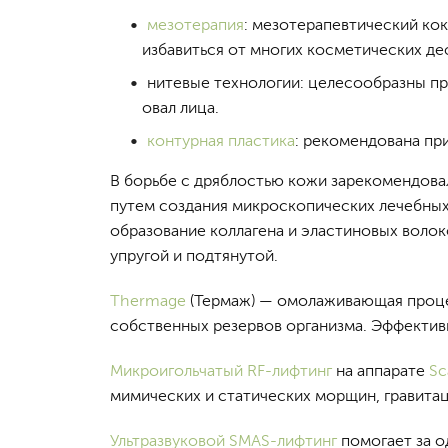
мезотерапия
: мезотерапевтический кок
избавиться от многих косметических деф
нитевые технологии: целесообразны при
овал лица.
контурная пластика
: рекомендована пр
В борьбе с дряблостью кожи зарекомендова
путем создания микроскопических лечебных
образование коллагена и эластиновых волок
упругой и подтянутой.
Thermage
(Термаж) — омолаживающая процед
собственных резервов организма. Эффективно
Микроигольчатый RF-лифтинг
на аппарате
Sc
мимических и статических морщин, гравита
Ультразвуковой SMAS-лифтинг
помогает за о