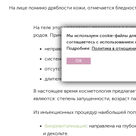
На лице помимо дряблости кожи, отмечается бледнос
На теле этот недостаток проявляется в вид
родов. Причинами дряблости также могут ст
Мы используем cookie-файлы для 
соглашаетесь с использованием 
Подробнее:
Политика в отношени
неправильное питание,
системные заболевания,
OK
отсутствие ухода за лицом и телом,
длительное воздействие ультрафиолето
В настоящее время косметология предлагае
являются: степень запущенности, возраст п
Из инъекционных процедур наибольшей поп
биоревитализация
: направлена на глуб
и декольте.