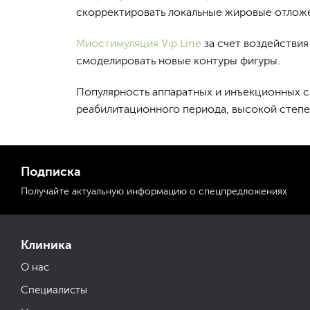
скорректировать локальные жировые отлож
Миостимуляция Vip Line
за счет воздействия
смоделировать новые контуры фигуры.
Популярность аппаратных и инъекционных с
реабилитационного периода, высокой степ
Подписка
Получайте актуальную
информацию
о спецпредложениях
Клиника
О нас
Специалисты