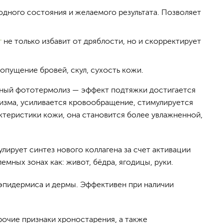
одного состояния и желаемого результата. Позволяет
г
не только избавит от дряблости, но и скорректирует
опущение бровей, скул, сухость кожи.
рный фототермолиз — эффект подтяжки достигается
изма, усиливается кровообращение, стимулируется
ктеристики кожи, она становится более увлажненной,
ирует синтез нового коллагена за счет активации
мных зонах как: живот, бёдра, ягодицы, руки.
 эпидермиса и дермы. Эффективен при наличии
рочие признаки хроностарения, а также