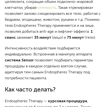
целлюлита, сокращая объем подкожно-жировой
клетчатки, убирая
отечность
. Такая «тренировка»
позволяет заново смоделировать все тело, работая с
бедрами, ягодицами, животом, руками и т.д. Помимо
тела Endospheres Therapy применяется и на лице,
позволяя добиться anti-age и лифтинг-эффекта.
1
сеанс
занимает
35 минут
(лицо) и
75 минут
(тело).
Интенсивность воздействия подбирается
индивидуально. Встроенная в манипулу аппарата
система Sensor
позволяет подбирать параметры
процедуры в каждом отдельно взятом случае,
адаптируя тем самым Endospheres Therapy под
потребности пациента.
Как часто делать?
Endospheres Therapy —
курсовая процедура
,
включающая от 6 сеансов: по 2 в неделю. Таким