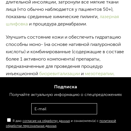
длительной инсоляции, затронули все мягкие ткани
лица (что обычно наблюдается у пациентов 50+),
показаны срединные химические пилинги,
лазерная
шлифовка
и процедура дермабразии.
Улучшить состояние кожи и обеспечить гидратацию
способны моно- (на основе нативной гиалуроновой
кислоты) и комбинированные (содержащие в составе
более 1 активного компонента) препараты,
предназначенные для проведения процедур
инъекционной
биоревитализации
и
мезотерапии
.
Подписка
Получайте актуальную
информацию
о спецпредложениях
Я даю
согласие на обработку данных
и ознакомлен(а) с
политикой
обработки персональных данных
.