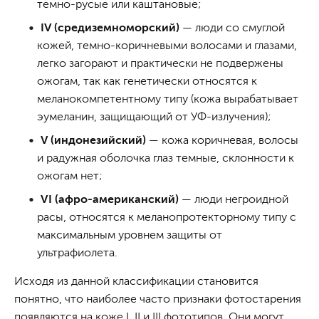
темно-русые или каштановые;
IV (средиземноморский)
— люди со смуглой
кожей, темно-коричневыми волосами и глазами,
легко загорают и практически не подвержены
ожогам, так как генетически относятся к
меланокомпетентному типу (кожа вырабатывает
эумеланин, защищающий от УФ-излучения);
V (индонезийский)
— кожа коричневая, волосы
и радужная оболочка глаз темные, склонности к
ожогам нет;
VI (афро-американский)
— люди негроидной
расы, относятся к меланопротекторному типу с
максимальным уровнем защиты от
ультрафиолета.
Исходя из данной классификации становится
понятно, что наиболее часто признаки фотостарения
появляются на коже I, II и III фототипов. Они могут