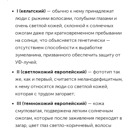
I (кельтский)
— обычно к нему принадлежат
люди с рыжими волосами, голубыми глазами и
очень светлой кожей, склонной к солнечных
ожогам даже при кратковременном пребывании
на солнце, что объясняется генетически —
отсутствием способности к выработке
эумеланина, призванного обеспечить защиту от
УФ-лучей;
II (светлокожий европейский)
— фототип так
же, как и первый, считается меланодефицитным,
к нему относятся люди со светлой кожей,
которая с трудом загорает;
III (темнокожий европейский)
— кожа
смугловатая, подвержена легким солнечным
ожогам, которые после заживления переходят в
загар, цвет глаз светло-коричневый, волосы