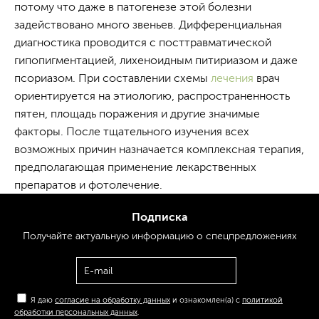
потому что даже в патогенезе этой болезни
задействовано много звеньев. Дифференциальная
диагностика проводится с посттравматической
гипопигментацией, лихеноидным питириазом и даже
псориазом. При составлении схемы
лечения
врач
ориентируется на этиологию, распространенность
пятен, площадь поражения и другие значимые
факторы. После тщательного изучения всех
возможных причин назначается комплексная терапия,
предполагающая применение лекарственных
препаратов и фотолечение.
Подписка
Получайте актуальную
информацию
о спецпредложениях
Я даю
согласие на обработку данных
и ознакомлен(а) с
политикой
обработки персональных данных
.