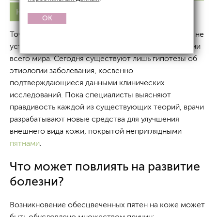
На лице
Лечение
OK
Точные механизмы и причины
витилиго
до сих пор не
установлены, поиски в этой сфере ведутся учеными
всего мира. Сегодня существуют лишь гипотезы об
этиологии заболевания, косвенно
подтверждающиеся данными клинических
исследований. Пока специалисты выясняют
правдивость каждой из существующих теорий, врачи
разрабатывают новые средства для улучшения
внешнего вида кожи, покрытой неприглядными
пятнами
.
Что может повлиять на развитие
болезни?
Возникновение обесцвеченных пятен на коже может
быть обусловлено множеством причин: