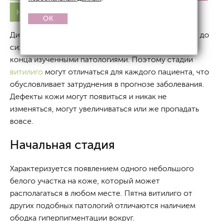
На лице
Лечение
OK
Дисхромии кожи с неясным патогенезом развития до
сих пор вызывают много вопросов, являясь не до
конца изученными патологиями. Поэтому стадии
витилиго
могут отличаться для каждого пациента, что
обусловливает затруднения в прогнозе заболевания.
Дефекты кожи могут появиться и никак не
изменяться, могут увеличиваться или же пропадать
вовсе.
Начальная стадия
Характеризуется появлением одного небольшого
белого участка на коже, который может
располагаться в любом месте. Пятна витилиго от
других подобных патологий отличаются наличием
ободка гиперпигментации вокруг.