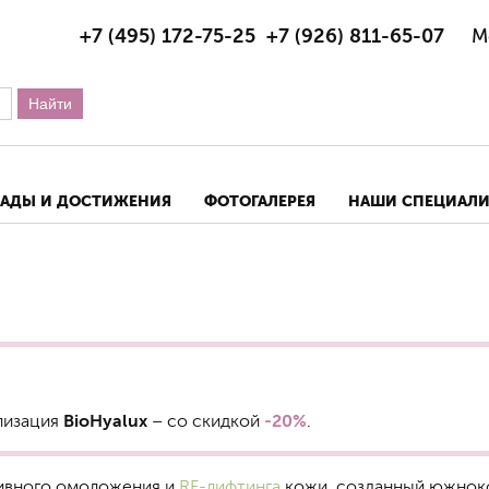
+7 (495) 172-75-25
+7 (926) 811-65-07
М
РАДЫ И ДОСТИЖЕНИЯ
ФОТОГАЛЕРЕЯ
НАШИ СПЕЦИАЛ
лизация
BioHyalux
– со скидкой
-20%
.
зивного омоложения и
RF-лифтинга
кожи, созданный южноко