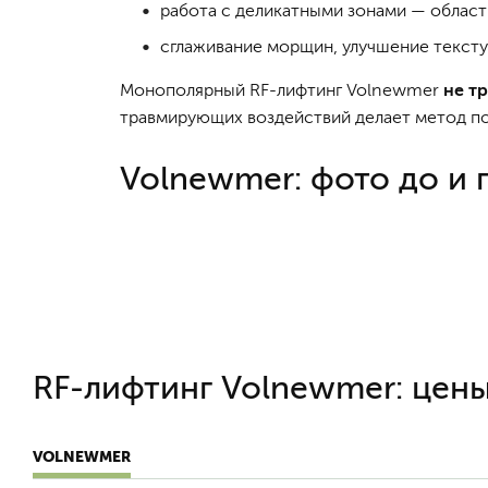
работа с деликатными зонами — областью
сглаживание морщин, улучшение тексту
Монополярный RF-лифтинг Volnewmer
не т
травмирующих воздействий делает метод по
Volnewmer: фото до и 
RF-лифтинг Volnewmer: цен
VOLNEWMER