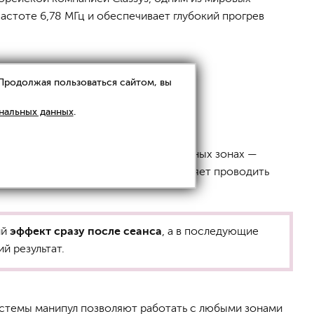
стоте 6,78 МГц и обеспечивает глубокий прогрев
 Продолжая пользоваться сайтом, вы
нальных данных
.
асной работы
даже в самых деликатных зонах —
т поверхностные слои кожи и позволяет проводить
ий
эффект сразу после сеанса
, а в последующие
й результат.
системы манипул позволяют работать с любыми зонами