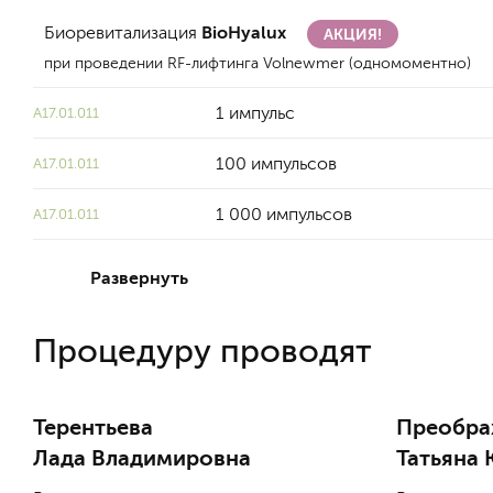
Биоревитализация
BioHyalux
АКЦИЯ!
при проведении RF-лифтинга Volnewmer (одномоментно)
1 импульс
A17.01.011
100 импульсов
A17.01.011
1 000 импульсов
A17.01.011
Развернуть
Процедуру проводят
Терентьева
Преобра
Лада Владимировна
Татьяна