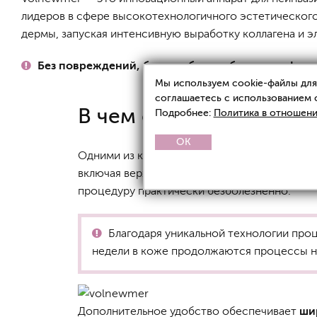
лидеров в сфере высокотехнологичного эстетического
дермы, запуская интенсивную выработку коллагена и э
Без повреждений, без игл, без реабилитации!
Мы используем cookie-файлы для 
соглашаетесь с использованием 
В чем особенность Vo
Подробнее:
Политика в отношени
OK
Одними из ключевых особенностей Volnewm
включая верхнее и нижнее веко. Этому спо
процедуру практически безболезненно.
Благодаря уникальной технологии пр
недели в коже продолжаются процессы не
Дополнительное удобство обеспечивает
ши