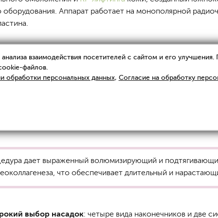
 оборудования. Аппарат работает на монополярной радиоча
ластина.
анализа взаимодействия посетителей с сайтом и его улучшения.
cookie-файлов.
lnewmer?
и обработки персональных данных
,
Согласие на обработку персо
er являются его
высокая точность
и
возможность безоп
собствует система водяного охлаждения, которая защищае
оцедура дает выраженный волюмизирующий и подтягивающ
околлагенеза, что обеспечивает длительный и нарастающи
рокий выбор насадок
: четыре вида наконечников и две 