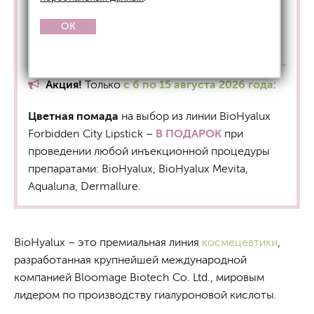
Вся линейка космецевтики
BioHyalux
–
со
OK
скидкой -10%
.
Акция!
Только
с 6 по 15 августа 2026 года
:
Цветная помада
на выбор из линии BioHyalux
Forbidden City Lipstick –
В ПОДАРОК
при
проведении любой инъекционной процедуры
препаратами: BioHyalux, BioHyalux Mevita,
Aqualuna, Dermallure.
BioHyalux – это премиальная линия
космецевтики
,
разработанная крупнейшей международной
компанией Bloomage Biotech Co. Ltd., мировым
лидером по производству гиалуроновой кислоты.