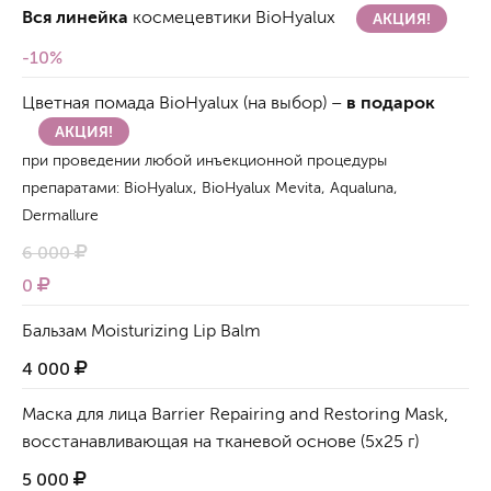
Вся линейка
космецевтики BioHyalux
АКЦИЯ!
-10%
Цветная помада BioHyalux (на выбор) –
в подарок
АКЦИЯ!
при проведении любой инъекционной процедуры
препаратами: BioHyalux, BioHyalux Mevita, Aqualuna,
Dermallure
6 000
0
Бальзам Moisturizing Lip Balm
4 000
Маска для лица Barrier Repairing and Restoring Mask,
восстанавливающая на тканевой основе (5x25 г)
5 000