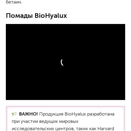
бетаин.
Помады BioHyalux
ВАЖНО!
Продукция BioHyalux разработана
при участии ведущих мировых
исследовательских центров, таких как Harvard