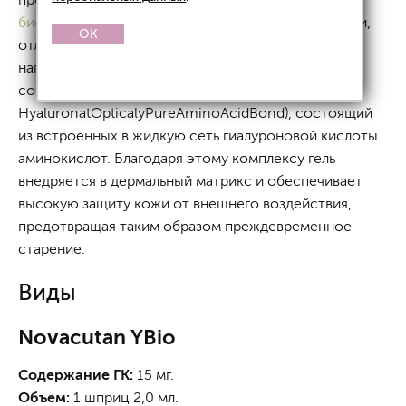
биоревитализации
и комплексной anti-age терапии,
OK
отличается от остальных интрадермальных
наполнителей и биоревитализантов уникальным
составом — это комплекс HOPAAB (от англ.
HyaluronatOpticalyPureAminoAcidBond), состоящий
из встроенных в жидкую сеть гиалуроновой кислоты
аминокислот. Благодаря этому комплексу гель
внедряется в дермальный матрикс и обеспечивает
высокую защиту кожи от внешнего воздействия,
предотвращая таким образом преждевременное
старение.
Виды
Novacutan YBio
Содержание ГК:
15 мг.
Объем:
1 шприц 2,0 мл.