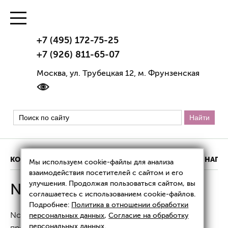
+7 (495) 172-75-25
+7 (926) 811-65-07
Москва, ул. Трубецкая 12, м. Фрунзенская
КОНТАКТЫ
ИНФОРМАЦИЯ О КЛИНИКЕ
НАШИ НАГР
Мы используем cookie-файлы для анализа
взаимодействия посетителей с сайтом и его
улучшения. Продолжая пользоваться сайтом, вы
Novacutan
соглашаетесь с использованием cookie-файлов.
Подробнее:
Политика в отношении обработки
Novacutan — линейка экзопротекторов,
персональных данных
,
Согласие на обработку
персональных данных
.
предназначенных для проведения процедуры