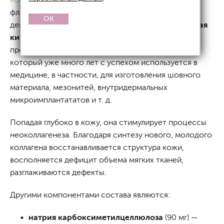
флаконе в форме лиофилизата. Основным
OK
действующим веществом служит
поли-L-молочная
кислота
(PLLA) в количестве 140 мг. Она
представляет собой синтетический полимер,
который уже много лет с успехом используется в
медицине, в частности, для изготовления шовного
материала, мезонитей, внутридермальных
микроимплантататов и т. д.
Попадая глубоко в кожу, она стимулирует процессы
неоколлагенеза. Благодаря синтезу нового, молодого
коллагена восстанавливается структура кожи,
восполняется дефицит объема мягких тканей,
разглаживаются дефекты.
Другими компонентами состава являются:
натрия карбоксиметилцеллюлоза
(90 мг) —