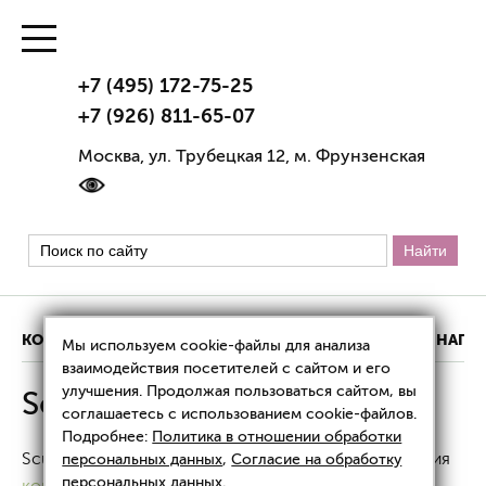
+7 (495) 172-75-25
+7 (926) 811-65-07
Москва, ул. Трубецкая 12, м. Фрунзенская
КОНТАКТЫ
ИНФОРМАЦИЯ О КЛИНИКЕ
НАШИ НАГР
Мы используем cookie-файлы для анализа
взаимодействия посетителей с сайтом и его
улучшения. Продолжая пользоваться сайтом, вы
Sculptra
соглашаетесь с использованием cookie-файлов.
Подробнее:
Политика в отношении обработки
Sculptra — биостимулятор, препарат для проведения
персональных данных
,
Согласие на обработку
персональных данных
.
контурной пластики
. Поставляется в стеклянном