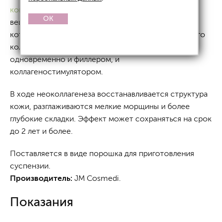
контурной пластики
. Его основным действующим
OK
веществом является поли-L-молочная кислота,
которая способствует выработке нового, молодого
коллагена в коже. Поэтому он является
одновременно и филлером, и
коллагеностимулятором.
В ходе неоколлагенеза восстанавливается структура
кожи, разглаживаются мелкие морщины и более
глубокие складки. Эффект может сохраняться на срок
до 2 лет и более.
Поставляется в виде порошка для приготовления
суспензии.
Производитель:
JM Cosmedi.
Показания