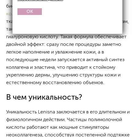
биостимулятор нового поколения, созданный для
OK
коллагенотерапии
и глубокого восстановления
тканей. Препарат относится к гибридным средствам,
так как сочетает полимолочную кислоту и
гиалуроновую кислоту. Такая формула обеспечивает
двойной эффект: сразу после процедуры заметно
легкое наполнение и увлажнение кожи, а в
последующие недели запускается активный синтез
коллагена и эластина, что приводит к стойкому
укреплению дермы, улучшению структуры кожи и
естественному восстановлению объемов.
В чем уникальность?
Уникальность Lenisna заключается в его длительном и
физиологичном действии. Частицы полимолочной
кислоты работают как мощные стимуляторы
неоколлагенеза, способствуя постепенной подтяжке