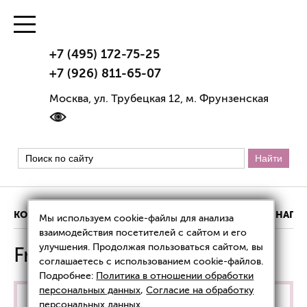
+7 (495) 172-75-25
+7 (926) 811-65-07
Москва, ул. Трубецкая 12, м. Фрунзенская
КОНТАКТЫ
ИНФОРМАЦИЯ О КЛИНИКЕ
НАШИ НАГР
Мы используем cookie-файлы для анализа
взаимодействия посетителей с сайтом и его
улучшения. Продолжая пользоваться сайтом, вы
Fractora
соглашаетесь с использованием cookie-файлов.
Подробнее:
Политика в отношении обработки
персональных данных
,
Согласие на обработку
Акция!
Только
с 1 по 31 августа 2026 года
:
персональных данных
.