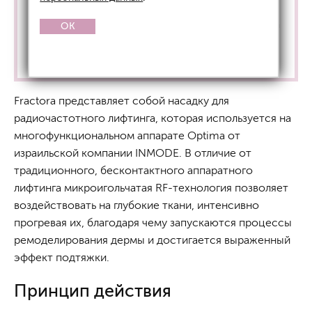
При проведении микроигольчатого RF-лифтинга
OK
биоревитализация
BioHyalux
– со скидкой
-20%
.
Fractora представляет собой насадку для
радиочастотного лифтинга, которая используется на
многофункциональном аппарате Optima от
израильской компании INMODE. В отличие от
традиционного, бесконтактного аппаратного
лифтинга микроигольчатая RF-технология позволяет
воздействовать на глубокие ткани, интенсивно
прогревая их, благодаря чему запускаются процессы
ремоделирования дермы и достигается выраженный
эффект подтяжки.
Принцип действия