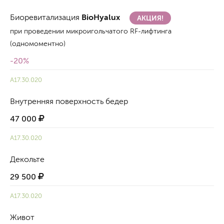
Биоревитализация
BioHyalux
АКЦИЯ!
при проведении микроигольчатого RF-лифтинга
(одномоментно)
-20%
A17.30.020
Внутренняя поверхность бедер
47 000
A17.30.020
Декольте
29 500
A17.30.020
Живот