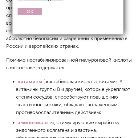
проведения процедуры
мезотерапии
. Они
OK
способствуют восстановлению кожного баланса,
восполняют дефицит влаги и устраняют признаки
фото- и хроностарения. Данные мезококтейли
абсолютно безопасны и разрешены к применению в
России и европейских странах.
Помимо нестабилизированной гиалуроновой кислоты
в их составе содержатся:
витамины
(аскорбиновая кислота, витамин А,
витамины группы В и другие), которые укрепляют
стенки сосудов, способствуют повышению
эластичности кожи, обладают выраженным
противовоспалительным действием;
аминокислоты
, стимулирующие выработку
эндогенного коллагена и эластина,
обеспечивающих гладкость и упругость кожи;