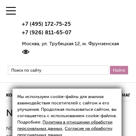
+7 (495) 172-75-25
+7 (926) 811-65-07
Москва, ул. Трубецкая 12, м. Фрунзенская
КОНТАКТЫ
ИНФОРМАЦИЯ О КЛИНИКЕ
НАШИ НАГР
Мы используем cookie-файлы для анализа
взаимодействия посетителей с сайтом и его
улучшения. Продолжая пользоваться сайтом, вы
NCTF 135
соглашаетесь с использованием cookie-файлов.
Подробнее:
Политика в отношении обработки
NCTF 135 — линейка инъекционных препаратов,
персональных данных
,
Согласие на обработку
персональных данных
.
созданных французской лабораторией Filorga для