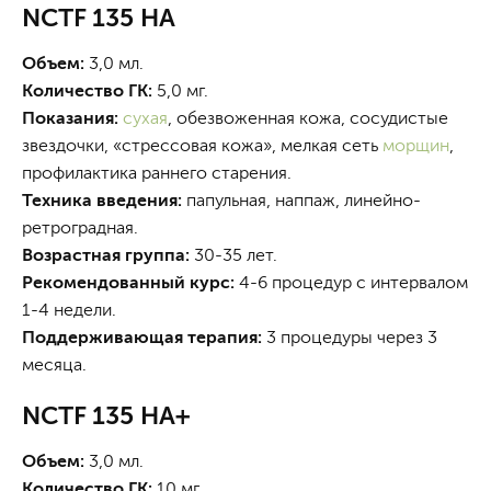
NCTF 135 HA
Объем:
3,0 мл.
Количество ГК:
5,0 мг.
Показания:
сухая
, обезвоженная кожа, сосудистые
звездочки, «стрессовая кожа», мелкая сеть
морщин
,
профилактика раннего старения.
Техника введения:
папульная, наппаж, линейно-
ретроградная.
Возрастная группа:
30-35 лет.
Рекомендованный курс:
4-6 процедур с интервалом
1-4 недели.
Поддерживающая терапия:
3 процедуры через 3
месяца.
NCTF 135 HA+
Объем:
3,0 мл.
Количество ГК:
10 мг.