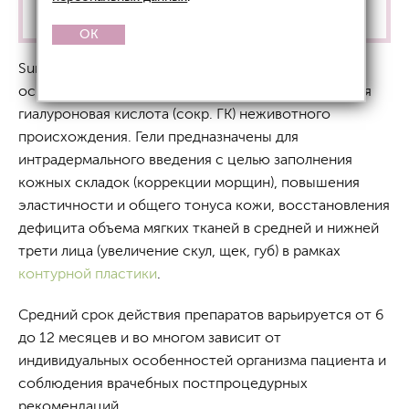
препараты Surgiderm не применяются!
OK
Surgiderm — линейка стерильных наполнителей,
основным компонентом состава которых является
гиалуроновая кислота (сокр. ГК) неживотного
происхождения. Гели предназначены для
интрадермального введения с целью заполнения
кожных складок (коррекции морщин), повышения
эластичности и общего тонуса кожи, восстановления
дефицита объема мягких тканей в средней и нижней
трети лица (увеличение скул, щек, губ) в рамках
контурной пластики
.
Средний срок действия препаратов варьируется от 6
до 12 месяцев и во многом зависит от
индивидуальных особенностей организма пациента и
соблюдения врачебных постпроцедурных
рекомендаций.