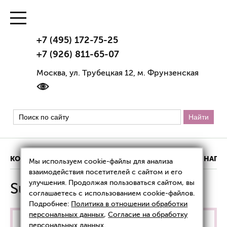
+7 (495) 172-75-25
+7 (926) 811-65-07
Москва, ул. Трубецкая 12, м. Фрунзенская
КОНТАКТЫ
ИНФОРМАЦИЯ О КЛИНИКЕ
НАШИ НАГР
Мы используем cookie-файлы для анализа
взаимодействия посетителей с сайтом и его
улучшения. Продолжая пользоваться сайтом, вы
Surgiderm
соглашаетесь с использованием cookie-файлов.
Подробнее:
Политика в отношении обработки
персональных данных
,
Согласие на обработку
Уважаемые пациенты!
В нашей клинике
персональных данных
.