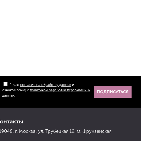
Я даю
согласие на обработку данных
и
ознакомлен(а) с
политикой обработки персональных
ПОДПИСАТЬСЯ
данных
.
Контакты
19048, г. Москва, ул. Трубецкая 12, м. Фрунзенская