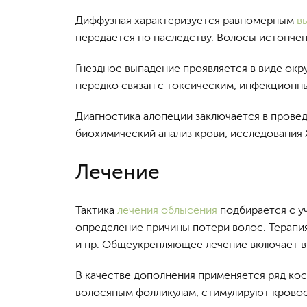
Диффузная характеризуется равномерным
в
передается по наследству. Волосы истонче
Гнездное выпадение проявляется в виде окру
нередко связан с токсическим, инфекционн
Диагностика алопеции заключается в провед
биохимический анализ крови, исследования 
Лечение
Тактика
лечения облысения
подбирается с у
определение причины потери волос. Терапи
и пр. Общеукрепляющее лечение включает в 
В качестве дополнения применяется ряд ко
волосяным фолликулам, стимулируют крово