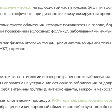
ыпадением волос
на волосистой части головы. Этот тип о
нные, атрофичные, при диагностике визуализируются продо
глых очагов облысения, которые появляются на голове, бор
ым поражением волосяных фолликул, заболеваниями иммун
ении физикального осмотра, трихограммы, сбора анамнеза
ЖКТ, гормонов.
четом типа, этиологии и распространенности заболевания
я направлена на устранение основного заболевания: эндок
себя витамины группы В, антиоксиданты, микро- и макроэ
сметологических процедур:
PRP-терапия
,
мезотерапия
,
озо
обращение и кислородный обмен и способствуют возобнов