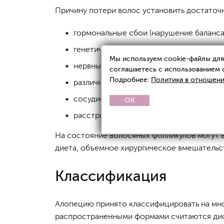
Причину потери волос установить достаточн
гормональные сбои (нарушение баланса 
генетическая предрасположенность,
Мы используем cookie-файлы для 
нервные срывы, стрессы и длительные 
соглашаетесь с использованием 
Подробнее:
Политика в отношени
различные виды интоксикаций,
сосудистые нарушения,
OK
расстройства ЖКТ.
На состояние волосяных фолликулов могут в
диета, объемное хирургическое вмешательс
Классификация
Алопецию принято классифицировать на мно
распространенными формами считаются диф