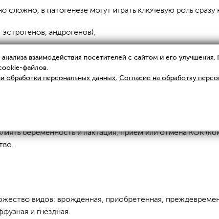
о сложно, в патогенезе могут играть ключевую роль сразу
эстрогенов, андрогенов),
анализа взаимодействия посетителей с сайтом и его улучшения.
депрессии,
cookie-файлов.
и обработки персональных данных
,
Согласие на обработку персо
лиять беременность и лактация, прием или отмена КОК (к
тво.
жество видов: врожденная, приобретенная, преждевременн
фузная и гнездная.