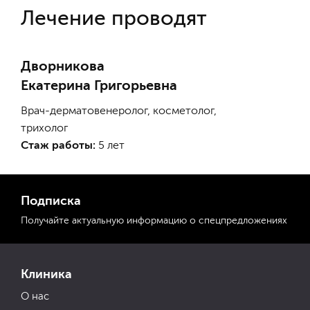
Лечение проводят
Дворникова
Екатерина Григорьевна
Врач-дерматовенеролог, косметолог,
трихолог
Стаж работы:
5 лет
Подписка
Получайте актуальную
информацию
о спецпредложениях
Клиника
О нас