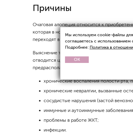
Причины
Очаговая алопеция относится к приобретенн
которая в норме составляет не более 50-10
Мы используем cookie-файлы для 
переходят в фазу катагена (окончание активн
соглашаетесь с использованием 
Подробнее:
Политика в отношени
Выяснение точных причин очаговой алопеции
OK
отводится центральной нервной системе, а 
предрасполагающих факторов выступают:
хронические воспаления полости рта, гл
хронические невралгии, вызванные ост
сосудистые нарушения (застой венозно
иммунные и аутоиммунные заболевания
проблемы в работе ЖКТ;
инфекции.