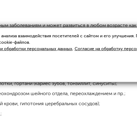
ым заболеваниям и может развиться в любом возрасте как 
0 единиц в сутки, обусловлена тем, что под воздействие
анализа взаимодействия посетителей с сайтом и его улучшения.
ого роста) и телогена (выпадение).
cookie-файлов.
и обработки персональных данных
,
Согласие на обработку персо
 — задача непростая, так как в ее основе лежат сложные 
также разного рода психогенным, вегетативным и прочим н
отки, гортани (кариес зубов, тонзиллит, синуситы);
еохондрозом шейного отдела, переохлаждением и пр.;
й крови, гипотония церебральных сосудов);
;