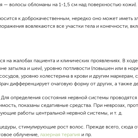
 — волосы обломаны на 1-1,5 см над поверхностью кожи).
носится к доброкачественным, нередко оно может иметь з
 поражения вовлекаются все участки тела и конечности, в
е
я на жалобах пациента и клинических проявлениях. В ход
не затылка и шеи), уровню потливости (повышен или в норм
сосудов, уровню холестерина в крови и другим маркерам, 
Врач дифференцирует очаговую форму от других, а также д
. Для определения состояния нервной системы проводятся 
имость, показаны седативные средства. При неврозах, пр
ующие работы центральной нервной системы, и т. д.
цедуры, стимулирующие рост волос. Прежде всего, сюда 
товое облучение,
лазерная терапия
и пр.