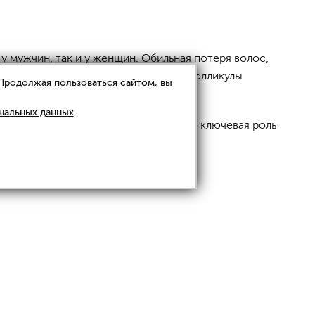
у мужчин, так и у женщин. Обильная потеря волос,
м определенных факторов волосяные фолликулы
 Продолжая пользоваться сайтом, вы
нальных данных
.
патогенетические механизмы. Однако ключевая роль
арушениям. В этой связи в качестве