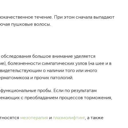
локачественное течение. При этом сначала выпадают
ключая пушковые волосы.
е обследования большое внимание уделяется
е), болезненности симпатических узлов (на шее и в
свидетельствующим о наличии того или иного
ерматомикоза и прочих патологий.
функциональные пробы. Если по результатам
отекающих с преобладанием процессов торможения,
относятся
мезотерапия
и
плазмолифтинг
, а также