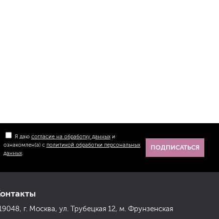
Я даю
согласие на обработку данных
и
ознакомлен(а) с
политикой обработки персональных
ПОДПИСАТЬСЯ
данных
.
Контакты
19048, г. Москва, ул. Трубецкая 12, м. Фрунзенская