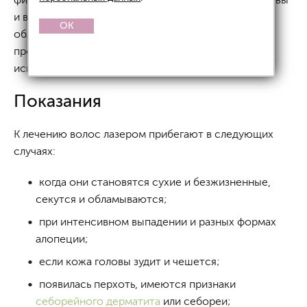
и волосяные луковицы, позволяющий бороться с
OK
облысением и другими трихологическими
проблемами. В нашей клинике с этой целью
используется многоцелевой лазер
Action II
.
Показания
К лечению волос лазером прибегают в следующих
случаях:
когда они становятся сухие и безжизненные,
секутся и обламываются;
при интенсивном выпадении и разных формах
алопеции;
если кожа головы зудит и чешется;
появилась перхоть, имеются признаки
себорейного дерматита
или себореи;