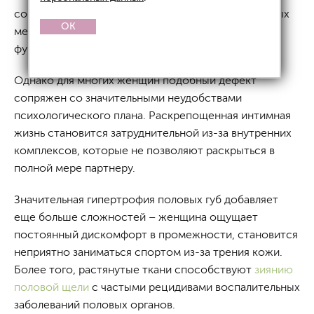
собой проблему эстетического характера – прямых
OK
медицинских показаний при отсутствии
функциональных нарушений для их коррекции нет.
Однако для многих женщин подобный дефект
сопряжен со значительными неудобствами
психологического плана. Раскрепощенная интимная
жизнь становится затруднительной из-за внутренних
комплексов, которые не позволяют раскрыться в
полной мере партнеру.
Значительная гипертрофия половых губ добавляет
еще больше сложностей – женщина ощущает
постоянный дискомфорт в промежности, становится
неприятно заниматься спортом из-за трения кожи.
Более того, растянутые ткани способствуют
зиянию
половой щели
с частыми рецидивами воспалительных
заболеваний половых органов.