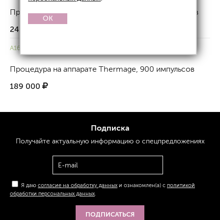
Процедура на аппарате Thermage, 1200 импульсов
OK
241 500
A16.30.054
Процедура на аппарате Thermage, 900 импульсов
189 000
Подписка
Получайте актуальную
информацию
о спецпредложениях
Я даю
согласие на обработку данных
и ознакомлен(а) с
политикой
обработки персональных данных
.
ПОДПИСАТЬСЯ