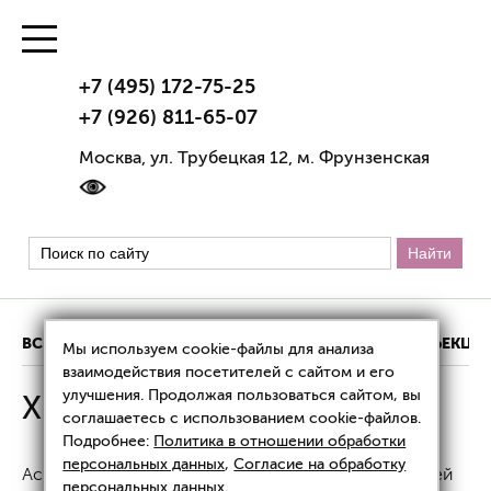
+7 (495) 172-75-25
+7 (926) 811-65-07
Москва, ул. Трубецкая 12, м. Фрунзенская
ВСЕ ЦЕНЫ
АППАРАТНАЯ КОСМЕТОЛОГИЯ
ИНЪЕКЦИ
Мы используем cookie-файлы для анализа
взаимодействия посетителей с сайтом и его
улучшения. Продолжая пользоваться сайтом, вы
Хирургия: цены
соглашаетесь с использованием cookie-файлов.
Подробнее:
Политика в отношении обработки
персональных данных
,
Согласие на обработку
Аспирация жидкостного образования мягких тканей
персональных данных
.