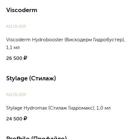
Viscoderm
А11.01.003
Viscoderm Hydrobooster (Вискодерм Гидробустер),
1,1 мл
26 500
Stylage (Стилаж)
А11.01.003
Stylage Hydromax (Стилаж Гидромакс), 1,0 мл
24 500
Profhilo (Профайло)