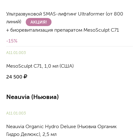
Ультразвуковой SMAS-лифтинг Ultraformer (от 800
линий)
АКЦИЯ!
+ биоревитализация препаратом MesoSculpt C71
-15%
А11.01.003
MesoSculpt C71, 1,0 мл (США)
24 500
Neauvia (Ньювиа)
А11.01.003
Neauvia Organic Hydro Deluxe (Ньювиа Органик
Гидро Делюкс), 2,5 мл