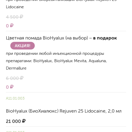
Lidocaine
4 500
0
Цветная помада BioHyalux (на выбор) –
в подарок
АКЦИЯ!
при проведении любой инъекционной процедуры
препаратами: BioHyalux, BioHyalux Mevita, Aqualuna,
Dermallure
6 000
0
А11.01.003
BioHyalux (БиоХиалюкс) Rejuven 25 Lidocaine, 2,0 мл
21 000