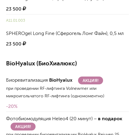
23 500
А11.01.003
SPHEROgel Long Fine (Сферогель Лонг Файн), 0,5 мл
23 500
BioHyalux (БиоХиалюкс)
Биоревитализация
BioHyalux
АКЦИЯ!
при проведении RF-лифтинга Volnewmer или
микроигольчатого RF-лифтинга (одномоментно)
-20%
Фотобиомодуляция Heleo4 (20 минут) –
в подарок
АКЦИЯ!
при проведении биоревитализации BioHyalux Rejuven 25