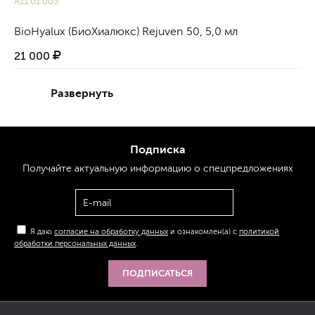
А11.01.003
BioHyalux (БиоХиалюкс) Rejuven 50, 5,0 мл
21 000
Развернуть
Подписка
Получайте актуальную
информацию
о спецпредложениях
Я даю
согласие на обработку данных
и ознакомлен(а) с
политикой
обработки персональных данных
.
ПОДПИСАТЬСЯ