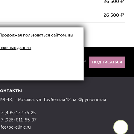
26 500
26 500
 Продолжая пользоваться сайтом, вы
нальных данных
.
Я даю
согласие на обработку данных
и
ознакомлен(а) с
политикой обработки персональных
ПОДПИСАТЬСЯ
данных
.
Контакты
19048, г. Москва, ул. Трубецкая 12, м. Фрунзенская
 7 (495) 172-75-25
 7 (926) 811-65-07
nfo@bc-clinic.ru