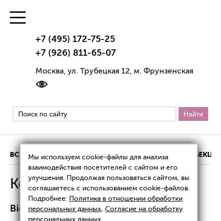
+7 (495) 172-75-25
+7 (926) 811-65-07
Москва, ул. Трубецкая 12, м. Фрунзенская
ВСЕ ЦЕНЫ
АППАРАТНАЯ КОСМЕТОЛОГИЯ
ИНЪЕКЦИ
Мы используем cookie-файлы для анализа
взаимодействия посетителей с сайтом и его
улучшения. Продолжая пользоваться сайтом, вы
Коллагенотерапия: цены
соглашаетесь с использованием cookie-файлов.
Подробнее:
Политика в отношении обработки
BioHyalux (БиоХиалюкс)
персональных данных
,
Согласие на обработку
персональных данных
.