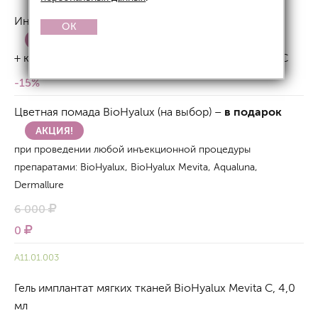
Инфракрасный термолифтинг Skin Tyte BBL (лицо)
OK
АКЦИЯ!
+ коллагенотерапия препаратом BioHyalux Mevita C
-15%
Цветная помада BioHyalux (на выбор) –
в подарок
АКЦИЯ!
при проведении любой инъекционной процедуры
препаратами: BioHyalux, BioHyalux Mevita, Aqualuna,
Dermallure
6 000
0
А11.01.003
Гель имплантат мягких тканей BioHyalux Mevita C, 4,0
мл