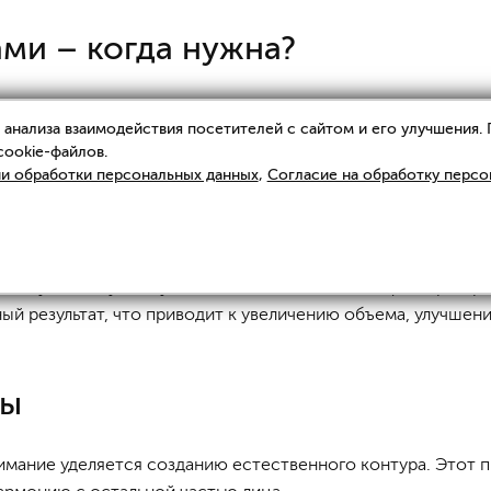
ми – когда нужна?
ся для тех, кто не удовлетворен формой или симметрией с
анализа взаимодействия посетителей с сайтом и его улучшения.
дение данной процедуры следует доверить опытному и кв
cookie-файлов.
и обработки персональных данных
,
Согласие на обработку персо
рмы губ
ользует тонкую иглу или канюлю для введения филлера в ра
й результат, что приводит к увеличению объема, улучшени
бы
нимание уделяется созданию естественного контура. Этот 