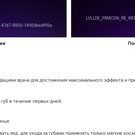
ия
По
дациям врача для достижения максимального эффекта и п
 губ в течение первых дней;
лнце.
ть лед, для ухода за губами применять только мягкие кос