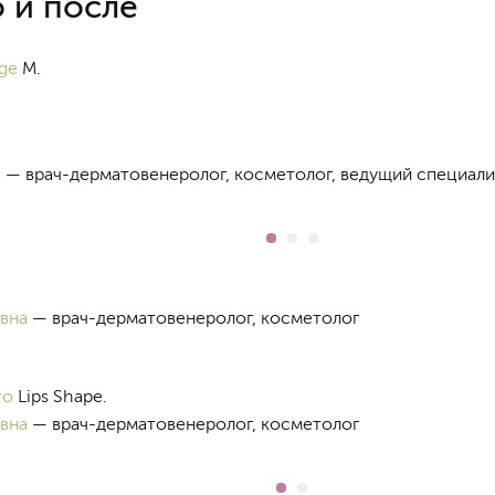
о и после
age
M.
а
— врач-дерматовенеролог, косметолог, ведущий специалис
вна
— врач-дерматовенеролог, косметолог
ro
Lips Shape.
вна
— врач-дерматовенеролог, косметолог