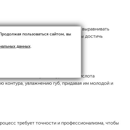
воих губ, так как филлеры позволяют выравнивать
 Продолжая пользоваться сайтом, вы
алифицированному специалисту, чтобы достичь
нальных данных
.
зличные области губ. Гиалуроновая кислота
ю контура, увлажнению губ, придавая им молодой и
процесс требует точности и профессионализма, чтобы