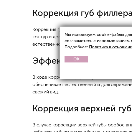
Коррекция губ филлера
Коррекция губ филлерами также рекомендует
Мы используем cookie-файлы для 
контур и достигать желаемой формы. Прове
соглашаетесь с использованием 
естественного и гармоничного результата.
Подробнее:
Политика в отношени
Эффект коррекции фо
OK
В ходе коррекции формы губ специалист исп
обеспечивает естественный и долговременны
свежий вид.
Коррекция верхней гу
В случае коррекции верхней губы особое в