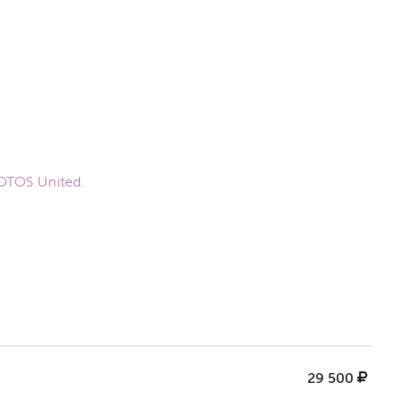
OTOS United.
29 500