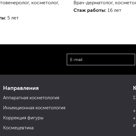
товенеролог, косметолог,
Врач-дерматолог, космето
Стаж работы:
16 лет
ты:
5 лет
Направления
1
Аппаратная косметология
Инъекционная косметология
+
Коррекция фигуры
+
i
Космецевтика