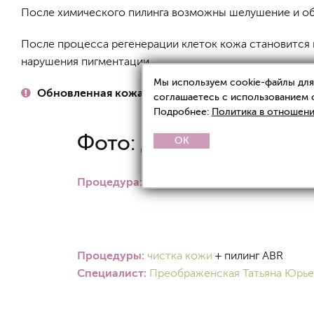
После химического пилинга возможны шелушение и об
После процесса регенерации клеток кожа становится г
нарушения пигментации.
Мы используем cookie-файлы для 
Обновленная кожа без разрезов!
соглашаетесь с использованием 
Подробнее:
Политика в отношени
Фото: до и после
OK
Процедура:
пилинг M.E. Line, коррекция пи
Процедуры:
чистка кожи
+ пилинг ABR
Специалист:
Преображенская Татьяна Юрье