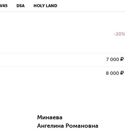
V45
DSA
HOLY LAND
-20%
7 000
8 000
Минаева
Ангелина Романовна