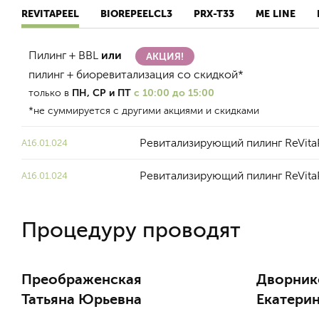
REVITAPEEL
BIOREPEELCL3
PRX-T33
ME LINE
Пилинг + BBL
или
АКЦИЯ!
пилинг + биоревитализация со скидкой*
только в
ПН, СР и ПТ
с 10:00 до 15:00
*не суммируется с другими акциями и скидками
Ревитализирующий пилинг ReVita
A16.01.024
Ревитализирующий пилинг ReVitaP
A16.01.024
Процедуру проводят
Преображенская
Дворник
Татьяна Юрьевна
Екатерин