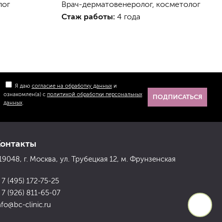
лог
Врач-дерматовенеролог, косметолог
Стаж работы:
4 года
Я даю
согласие на обработку данных
и
ознакомлен(а) с
политикой обработки персональных
ПОДПИСАТЬСЯ
данных
.
Контакты
19048, г. Москва, ул. Трубецкая 12, м. Фрунзенская
 7 (495) 172-75-25
 7 (926) 811-65-07
nfo@bc-clinic.ru