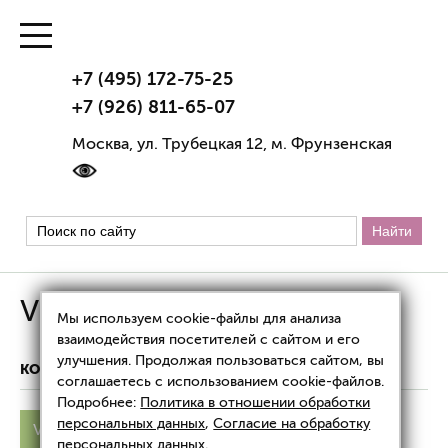
+7 (495) 172-75-25
+7 (926) 811-65-07
Москва, ул. Трубецкая 12, м. Фрунзенская
Vip Line Microgei
Мы используем cookie-файлы для анализа
взаимодействия посетителей с сайтом и его
улучшения. Продолжая пользоваться сайтом, вы
КОРРЕКЦИЯ ФИГУРЫ
VIP LINE MICROGEI
соглашаетесь с использованием cookie-файлов.
Подробнее:
Политика в отношении обработки
персональных данных
,
Согласие на обработку
Vip Line
Vip Line Transion
Vip Line Isogei
персональных данных
.