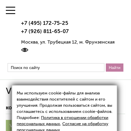
+7 (495) 172-75-25
+7 (926) 811-65-07
Москва, ул. Трубецкая 12, м. Фрунзенская
Vip Line Linfogei
Мы используем cookie-файлы для анализа
взаимодействия посетителей с сайтом и его
улучшения. Продолжая пользоваться сайтом, вы
КОРРЕКЦИЯ ФИГУРЫ
VIP LINE LINFOGEI
соглашаетесь с использованием cookie-файлов.
Подробнее:
Политика в отношении обработки
персональных данных
,
Согласие на обработку
Vip Line
Vip Line Transion
Vip Line Isogei
персональных данных
.