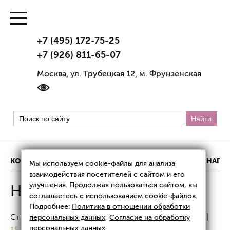
+7 (495) 172-75-25
+7 (926) 811-65-07
Москва, ул. Трубецкая 12, м. Фрунзенская
КОНТАКТЫ
ИНФОРМАЦИЯ О КЛИНИКЕ
НАШИ НАГР
Мы используем cookie-файлы для анализа
взаимодействия посетителей с сайтом и его
улучшения. Продолжая пользоваться сайтом, вы
Новости
соглашаетесь с использованием cookie-файлов.
Подробнее:
Политика в отношении обработки
Страницы:
«
5
|
6
|
7
|
8
|
9
| 10 |
11
|
12
|
13
|
14
|
персональных данных
,
Согласие на обработку
персональных данных
.
15
»