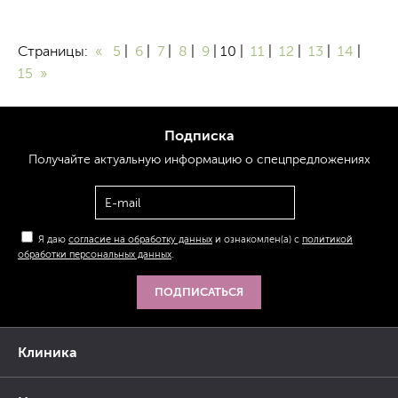
Страницы:
«
5
|
6
|
7
|
8
|
9
| 10 |
11
|
12
|
13
|
14
|
15
»
Подписка
Получайте актуальную
информацию
о спецпредложениях
Я даю
согласие на обработку данных
и ознакомлен(а) с
политикой
обработки персональных данных
.
ПОДПИСАТЬСЯ
Клиника