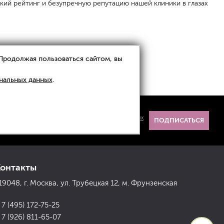
кий рейтинг и безупречную репутацию нашей клиники в глазах
 Продолжая пользоваться сайтом, вы
нальных данных
.
Я даю
согласие на обработку данных
и
ознакомлен(а) с
политикой обработки персональных
ПОДПИСАТЬСЯ
данных
.
Контакты
19048, г. Москва, ул. Трубецкая 12, м. Фрунзенская
 7 (495) 172-75-25
 7 (926) 811-65-07