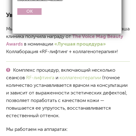
OK
Уважаемые пациенты!
Мы рады сообщить вам, что 4 декабря 2023 года наша
клиника получила награду от
The Voice Mag Beauty
Awards
в номинации
«Лучшая процедура»
Коллаборация «RF-лифтинг + коллагенотерапия»!
Комплекс процедур, включающий несколько
сеансов
RF-лифтинга
и
коллагенотерапии
(точное
количество устанавливается врачом на консультации
и зависит от выраженности эстетических дефектов),
позволяет поработать с качеством кожи —
повышается ее упругость, восстанавливается
естественный оттенок.
Мы работаем на аппаратах: