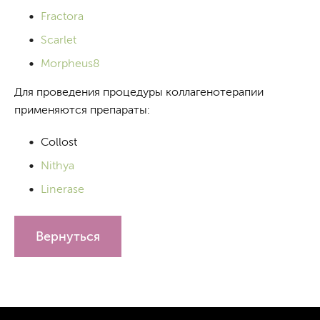
Fractora
Scarlet
Morpheus8
Для проведения процедуры коллагенотерапии
применяются препараты:
Collost
Nithya
Linerase
Вернуться