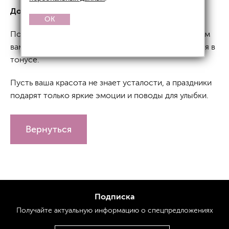
Дорогие пациенты!
OK
Поздравляем с Первомаем и Днем Победы! Желаем
вам цвести, как майские цветы, и всегда оставаться в
тонусе.
Пусть ваша красота не знает усталости, а праздники
подарят только яркие эмоции и поводы для улыбки.
Вернуться
Подписка
Получайте актуальную
информацию
о спецпредложениях