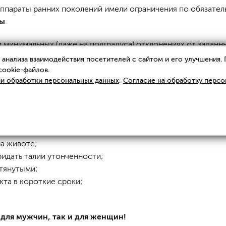
(аппараты ранних поколений имели ограничения по обязател
ны
.
 минимальных (даже на полградуса) отклонениях от заданн
анализа взаимодействия посетителей с сайтом и его улучшения.
cookie-файлов.
и обработки персональных данных
,
Согласие на обработку персо
lpting?
 тем, кто:
на животе;
ридать талии утонченности;
дтянутыми;
та в короткие сроки;
для мужчин, так и для женщин!