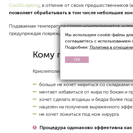
CoolSculpting
, в отличие от своих предшественников 
позволяет обрабатывать в том числе небольшие зо
Подаваемая температура строго контролируется, и при
предупреждая повреждение тканей.
Мы используем cookie-файлы для 
соглашаетесь с использованием 
Подробнее:
Политика в отношени
Кому подходит CoolScu
OK
Криолиполиз CoolSculpting отлично подходит
больше не хочет мириться со складками 
мечтает избавиться от жира по бокам и п
хочет сделать ягодицы и бедра более по
нацелен на получение выраженного эффек
не хочет ложиться под нож хирурга.
Процедура одинаково эффективна как 