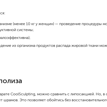
ся:
анизме (менее 10 кг у женщин) — проведение процедуры м
уктивной системы;
малоэффективна);
едение из организма продуктов распада жировой ткани мо
полиза
рате CoolSculpting, можно сравнить с липосакцией. Но, в
ет шрамов. Это позволяет обойтись без восстановительног