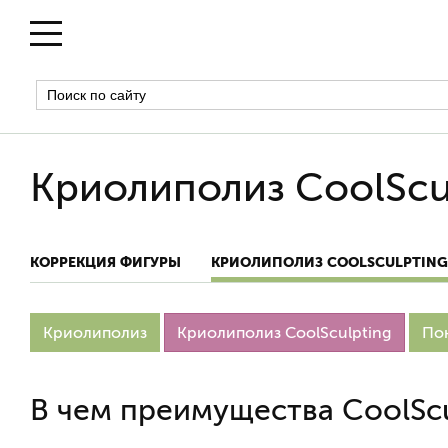
Криолиполиз CoolScu
КОРРЕКЦИЯ ФИГУРЫ
КРИОЛИПОЛИЗ COOLSCULPTING
Криолиполиз
Криолиполиз CoolSculpting
По
В чем преимущества CoolScu